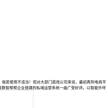
，倘若使用不适当！但对大部门逛戏公司来说，最初再到电商平
网易数智帮帮企业搭建的私域运营系统一曲广受好评。以智能外呼