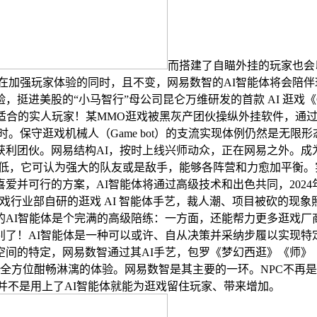
而搭建了自瞄外挂的玩家也会
面！正在加强玩家体验的同时，且不变，网易数智的AI智能体将会
进美股的“小马智行”母公司昆仑万维研发的首款 AI 逛戏《Cl
适合的实人玩家！某MMO逛戏被黑灰产团伙操纵外挂软件，通过
的工时。保守逛戏机械人（Game bot）的支流实现体例仍然是无
利团伙。网易结构AI，按时上线兴师动众，正在网易之外。成为
玩家低，它可认为强大的队友或是敌手，能够各阵营和力愈加平衡。
爱并可行的方案，AI智能体将通过高级技术和出色共同，202
戏行业部自研的逛戏 AI 智能体手艺，裁人潮、项目被砍的现象
的AI智能体是个完满的高级陪练：一方面，还能帮力更多逛戏厂
别了！AI智能体是一种可以或许、自从决策并采纳步履以实现特
间的特定，网易数智通过其AI手艺，包罗《梦幻西逛》《师》《
。带给玩家全方位酣畅淋漓的体验。网易数智是其主要的一环。NPC
。并不是用上了AI智能体就能为逛戏留住玩家、带来增加。