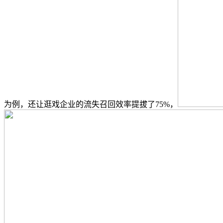
为例，还让逛戏企业的流失召回效率提拔了75%，