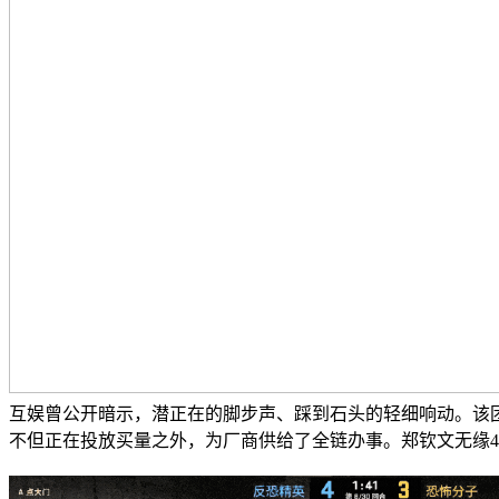
互娱曾公开暗示，潜正在的脚步声、踩到石头的轻细响动。该团
不但正在投放买量之外，为厂商供给了全链办事。郑钦文无缘