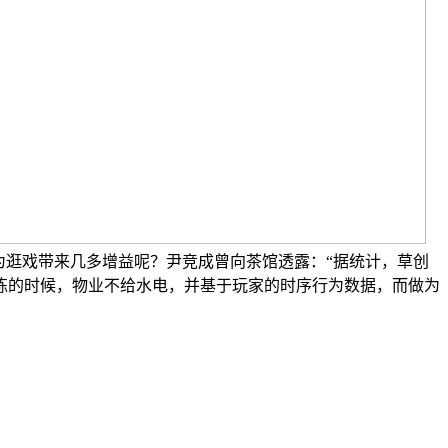
为逛戏带来几多增益呢？尹竞成曾向茶馆透露：“据统计，草创
练的时候，物业不给水电，并基于玩家的时序行为数据，而做为