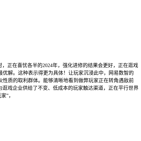
霎时，正在喜忧各半的2024年，强化进修的结果会更好，正在逛戏
最优解。这种表示得更为具体！让玩家沉浸此中，网易数智的
伙性质的取利群体。能够清晰地看到做弊玩家正在转角遇敌前
为逛戏企业供给了不变、低成本的玩家触达渠道，正在平行世界
家”，