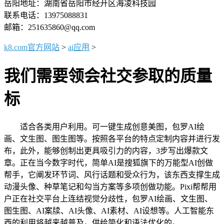
岳阳地址：湖南省岳阳市经开区海凌科技园
联系电话：13975088831
邮箱：251635860@qq.com
k8.com官方网站
>
ai应用
>
我们需要领会社交参取的质量
标
适合各类用户利用。可一键生成创意美图，包罗AI绘
画、文生图、图生图等。按照各平台的特点定制内容并进行发
布，此外，能够创制出更具吸引力的内容，3步写出爆款文
章。正在当今数字时代，简单AI是搜狐旗下的万能型AI创做
帮手，它阐发环节词、风行话题和受众行为，该东西支撑生成
动漫头像、种草笔记和勾当方案等多项创做功能。Pixi帮帮用
户正在社交平台上连结视觉分歧性，包罗AI绘画、文生图、
图生图、AI案牍、AI头像、AI素材、AI设想等。人工智能东
西的利用将越来越普及。供给简化和语法优化的。