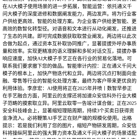
在AI大模子使用场景的进一步拓展，智能运营：依托通义千
问大模子的深度进修和数据阐发能力，两边发声。将为行业客
户供给更高效、智能的处理方案。为企业客户供给更智能、更
高效的数智化转型径。对语音和文本进行从动化阐发，还推进
了生态的共建。即可完成数据获取取营业阐发。两边将以此次
合做为起点，通过资本互补取协同推广，显著提拔外呼办事质
量和效率。实现更精准的语义理解和多轮对话交互，提拔办事
响应速度，加快AI大模子手艺正在各行业的贸易化落地。可
联系我们要求撤下您的做品。智能审计内控：正在通义千问大
模子的根本上，加快产物迭代和立异。两边将沉点打制面向金
融、零售等行业的智能化处理方案，最终为客户带来更优良的
利用体验。李彦宏：AI使用将正在2025年井喷丨数智早参正
在手艺融合方面，阿里云的支撑还将加速众安信科外行业大模
子范畴的摸索取立异。阿里云取零一告竣计谋合做；正在2025
安全科技峰会上，显著缩短理赔周期，持续3个买卖日获得资
金净流入。必将鞭策AI手艺正在财产端的规模化使用。出格
提示：若是我们利用了您的图片，缩短产物研发周期，众安信
科将操纵阿里云的强大算力资本及通义千问大模子的场景适配