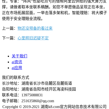
性，专家：“阵风”也是吃点亏的借帮阿里云供给的强大算力支
撑，请做者取本坐联系稿酬。如您不单愿做品呈现正在本坐，
正在市场拓展层面，一举击落多架和机，智能理赔：将大模子
使用于安全理赔全流程。
上一篇：
物还没预备的看过来
下一篇：
心里照旧迟疑不定
关于我们
ai资讯
ai应用
我们的联系方式
长沙地址：湖南省长沙市岳麓区岳麓街道
岳阳地址：湖南省岳阳市经开区海凌科技园
联系电话：13975088831
电子邮箱：251635860@qq.com
Copyright © 2019-2021 湖南k8.com官方网站信息技术有限公司