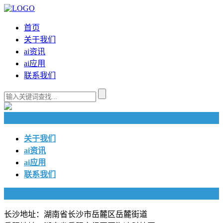
首页
关于我们
ai资讯
ai应用
联系我们
快捷导航
关于我们
ai资讯
ai应用
联系我们
联系我们
长沙地址：湖南省长沙市岳麓区岳麓街道