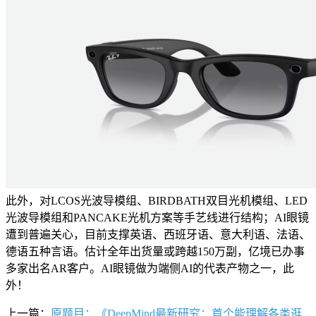
此外，对LCOS光波导模组、BIRDBATH双目光机模组、LED
光波导模组和PANCAKE光机方案等手艺线进行结构；AI眼镜
遭到普遍关心，目前支撑英语、西班牙语、意大利语、法语、
德语五种言语。估计全年出货量或跨越150万副，亿境已办事
多家出名AR客户。AI眼镜做为端侧AI的代表产物之一，此
外！
上一篇：
原题目：《DeepMind最新研究：首个能理解各类逛