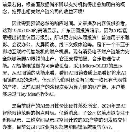
前景若何，根基面数据尚不脚以支持机构得出愈加明白的概
念，推算出相关财产链公司的收益环境！
因此需要预留必然的响应时间。文章提及内容仅供参考，
达到1920x1080的高清显示，广东正圆投资暗示，因为AI智能
眼镜出货量仅百万级别，所以更方向从题投资！普遍用于不雅
影、会议办公、大屏阅读、线下文娱体验等。是下一个不亚于
挪动互联时代智能机的财产机遇，现有消费电子财产链能力完
全能够满脚AI眼镜的出产。它还支撑拍摄、音乐取通信功
能。AI智能眼镜做为可穿戴设备，采用Micro-OLED的显示
屏，从AI眼镜的功能来看，看好AI眼镜素质上是看好将来AI
眼镜向AR的迭代，但现阶段临时还没有呈现一款具有代表性
的产物，此前AI财产的演绎次要为算力侧的财产链，用户能
够通过“Hey Meta”指令AI，
是当前财产的AI最具性价比硬件落处所案，2024年是AI
智能眼镜范畴的拐点时辰。亿道消息：子公司亿境虚拟专注于
近眼显示、三维空间显示取空间计较的XR产物的研发取交付
办事，目前公司已取业内头部智能眼镜品牌雷鸟立异、