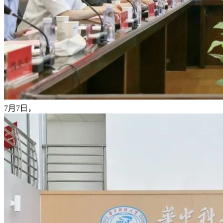
7月7日，