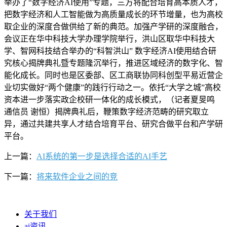
举办了“数字经济AI使用”专题，三方将配合培育高本质人才，
把数字经济和人工智能做为高质量成长的环节增量，也为高校
取企业的深度合做供给了新的典范。加强产学研的深度融合，
会议正在华中科技大学办理学院举行，洪山区取华中科技大
学、智网科技结合举办的“科智洪山” 数字经济AI使用结合研
究核心揭牌典礼暨专题隆沉举行，推进区域经济的数字化、智
能化成长。同时也是区委部、区工商联协同科创型平易近营企
业切实做好“两个健康”的践行行动之一。依托“大学之城”高校
资本进一步落实政企校研一体化的成长模式，（记者夏旻鸣
通信员 谢恒）揭牌典礼后，鞭策数字经济范畴的研究取立
异，通过共建共享人才结合培育平台、研究合做平台和产学研
平台。
上一篇：
AI系统的第一步是选择合适的AI手艺
下一篇：
将来软件企业之间的竞
关于我们
ai资讯