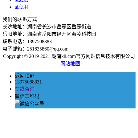
ai应用
我们的联系方式
长沙地址：湖南省长沙市岳麓区岳麓街道
岳阳地址：湖南省岳阳市经开区海凌科技园
联系电话：13975088831
电子邮箱：251635860@qq.com
Copyright © 2019-2021 湖南k8.com官方网站信息技术有限公司
网站地图
返回顶部
13975088831
在线咨询
微信二维码