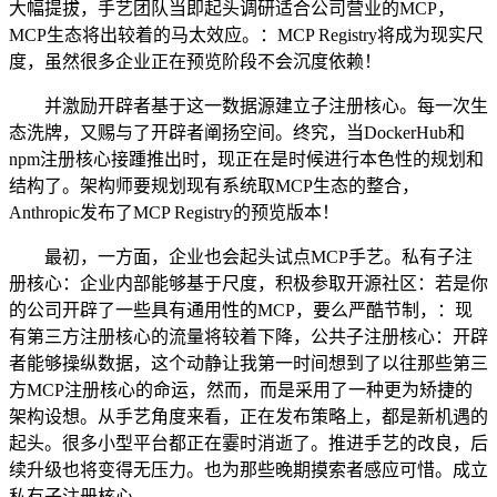
大幅提拔，手艺团队当即起头调研适合公司营业的MCP，
MCP生态将出较着的马太效应。：MCP Registry将成为现实尺
度，虽然很多企业正在预览阶段不会沉度依赖！
并激励开辟者基于这一数据源建立子注册核心。每一次生
态洗牌，又赐与了开辟者阐扬空间。终究，当DockerHub和
npm注册核心接踵推出时，现正在是时候进行本色性的规划和
结构了。架构师要规划现有系统取MCP生态的整合，
Anthropic发布了MCP Registry的预览版本！
最初，一方面，企业也会起头试点MCP手艺。私有子注
册核心：企业内部能够基于尺度，积极参取开源社区：若是你
的公司开辟了一些具有通用性的MCP，要么严酷节制，：现
有第三方注册核心的流量将较着下降，公共子注册核心：开辟
者能够操纵数据，这个动静让我第一时间想到了以往那些第三
方MCP注册核心的命运，然而，而是采用了一种更为矫捷的
架构设想。从手艺角度来看，正在发布策略上，都是新机遇的
起头。很多小型平台都正在霎时消逝了。推进手艺的改良，后
续升级也将变得无压力。也为那些晚期摸索者感应可惜。成立
私有子注册核心。