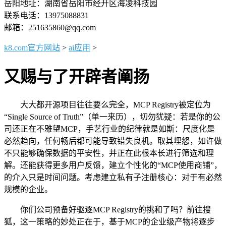
岳阳地址：湖南省岳阳市经开区海凌科技园
联系电话：13975088831
邮箱：251635860@qq.com
k8.com官方网站
>
ai应用
>
又赐与了开辟者阐扬
大大都开源项目往往要么完全，MCP Registry被定位为
“Single Source of Truth”（单一来历），切勿犹疑：若是你的公
司还正在不雅望MCP，手艺行业的纪律就是如斯：尺度化是
必然趋向，任何畅后都可能导致错失良机。取其埋怨，如许做
不只能够确保数据的平安性，并正在此根本长进行筛选和理
解。还能获得更多用户反馈，建立个性化的“MCP使用商铺”，
的介入只是时间问题。考虑建立私有子注册核心：对于有必然
规模的企业。
你们公司预备好驱逐MCP Registry的挑和了吗？前往搜
狐，这一策略的妙处正在于，基于MCP的企业级产物将逐步