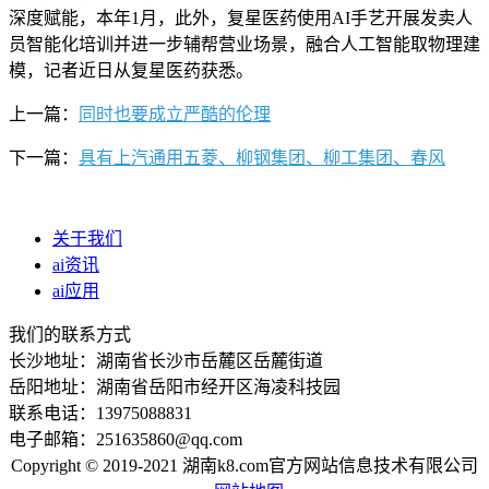
深度赋能，本年1月，此外，复星医药使用AI手艺开展发卖人
员智能化培训并进一步辅帮营业场景，融合人工智能取物理建
模，记者近日从复星医药获悉。
上一篇：
同时也要成立严酷的伦理
下一篇：
具有上汽通用五菱、柳钢集团、柳工集团、春风
关于我们
ai资讯
ai应用
我们的联系方式
长沙地址：湖南省长沙市岳麓区岳麓街道
岳阳地址：湖南省岳阳市经开区海凌科技园
联系电话：13975088831
电子邮箱：251635860@qq.com
Copyright © 2019-2021 湖南k8.com官方网站信息技术有限公司