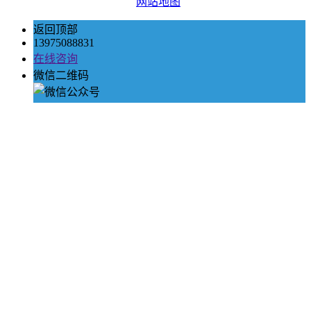
网站地图
返回顶部
13975088831
在线咨询
微信二维码