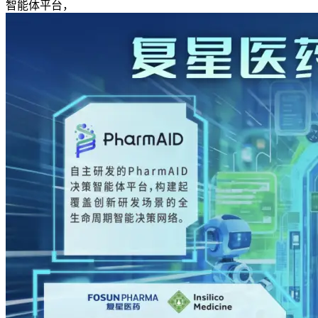
智能体平台，