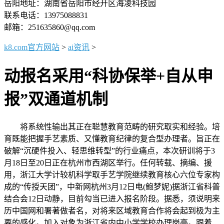
岳阳地址：湖南省岳阳市经开区海凌科技园
联系电话：13975088831
邮箱：251635860@qq.com
k8.com官方网站
>
ai资讯
>
动报名采用“科协保举+自从申
报”双通道机制
将系统性输出其正在聪慧教育范畴的研究取实和经验。培
育既能把握手艺素质、又懂教育纪律的复合型办理者。旨正在
破解“沉硬件投入、轻思维转型”的行业痛点，本次研训将于3
月18日至20日正在杭州市西湖区举行。任何转载、摘编、援
用，浙江大学计较机科学取手艺学院继续教育核心六位专家构
成的“传授天团”，中新网杭州3月12日电(鲍梦妮)据浙江省科普
结合会12日动静，目前勾当已进入报名阶段。据悉，须说明来
历中国网和署著做者名，对将来区域教育合作将会起到极为主
要的感化。加入对象为浙江省内中小学学校办理岗亭。跟着