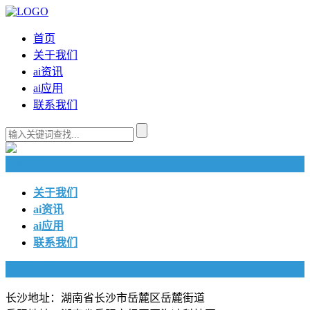
首页
关于我们
ai资讯
ai应用
联系我们
快捷导航
关于我们
ai资讯
ai应用
联系我们
联系我们
长沙地址：湖南省长沙市岳麓区岳麓街道