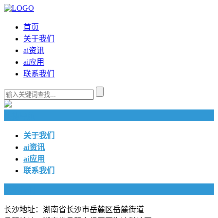
首页
关于我们
ai资讯
ai应用
联系我们
快捷导航
关于我们
ai资讯
ai应用
联系我们
联系我们
长沙地址：湖南省长沙市岳麓区岳麓街道