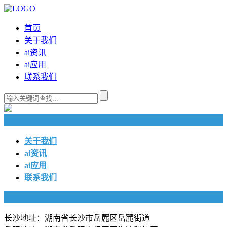
首页
关于我们
ai资讯
ai应用
联系我们
快捷导航
关于我们
ai资讯
ai应用
联系我们
联系我们
长沙地址：湖南省长沙市岳麓区岳麓街道