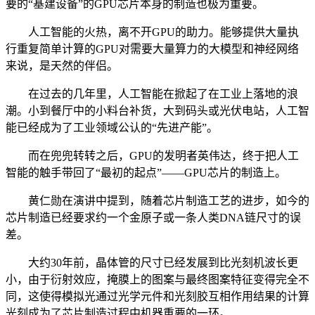
要的“基建设备”的GPU芯片本身的制造也极为重要。
人工智能的火热，离不开GPU的助力。能够提供大量执
行重复简单计算的GPU对需要大量算力的大模型和神经网络
来说，是天然的伴侣。
在过去的几年里，人工智能在掀起了在工业上落地的浪
潮。小到餐厅中的小料台补货，大到码头或光伏电站，人工智
能已经成为了工业领域公认的“先进产能”。
而在兜兜转转之后，GPU的发明者英伟达，终于把人工
智能的触手带回了“最初的起点”——GPU芯片的制造上。
黄仁勋在演讲中提到，随着芯片制造工艺的进步，如今的
芯片制造已经要求约一个金原子或一条人类DNA链尺寸的误
差。
大约30年前，晶体管的尺寸已经发展到比光刻机波长更
小，由于衍射效应，掩膜上的图案与最终图案特征变得完全不
同，这使得模拟光通过光学元件和光刻胶互相作用结果的计算
光刻成为了芯片制造过程中机器重要的一环。