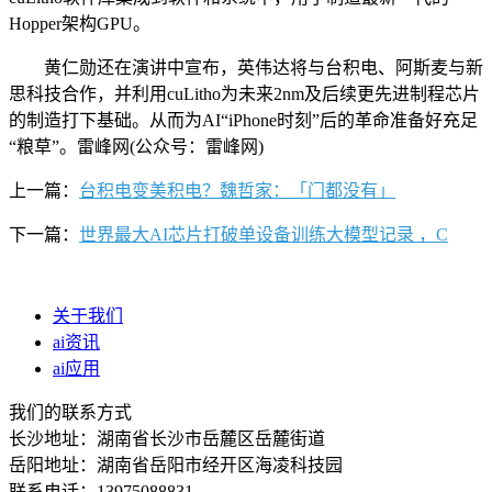
Hopper架构GPU。
黄仁勋还在演讲中宣布，英伟达将与台积电、阿斯麦与新
思科技合作，并利用cuLitho为未来2nm及后续更先进制程芯片
的制造打下基础。从而为AI“iPhone时刻”后的革命准备好充足
“粮草”。雷峰网(公众号：雷峰网)
上一篇：
台积电变美积电？魏哲家：「门都没有」
下一篇：
世界最大AI芯片打破单设备训练大模型记录 ，C
关于我们
ai资讯
ai应用
我们的联系方式
长沙地址：湖南省长沙市岳麓区岳麓街道
岳阳地址：湖南省岳阳市经开区海凌科技园
联系电话：13975088831