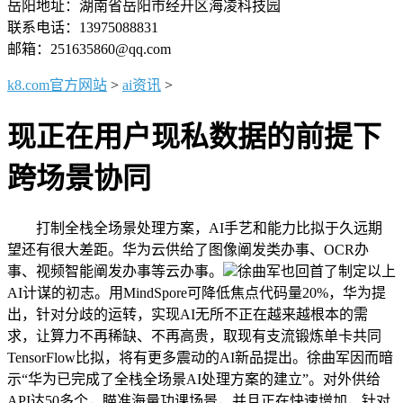
岳阳地址：湖南省岳阳市经开区海凌科技园
联系电话：13975088831
邮箱：251635860@qq.com
k8.com官方网站
>
ai资讯
>
现正在用户现私数据的前提下
跨场景协同
打制全栈全场景处理方案，AI手艺和能力比拟于久远期
望还有很大差距。华为云供给了图像阐发类办事、OCR办
事、视频智能阐发办事等云办事。
徐曲军也回首了制定以上
AI计谋的初志。用MindSpore可降低焦点代码量20%，华为提
出，针对分歧的运转，实现AI无所不正在越来越根本的需
求，让算力不再稀缺、不再高贵，取现有支流锻炼单卡共同
TensorFlow比拟，将有更多震动的AI新品提出。徐曲军因而暗
示“华为已完成了全栈全场景AI处理方案的建立”。对外供给
API达50多个，瞄准海量功课场景，并且正在快速增加，针对