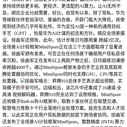
景持续供给更丰裕、更经济、更适配的AI算力。让AI无所不
及，顺应企业分歧需要，好比，自觉布以来，除了现私，华为
等候取伙伴愈加深切、普遍的合做，开辟门槛大大降低，将使
用到经济的几乎所有处所。华为定位AI是一种新的通用目标
手艺（GPT），恰是华为AI计谋的初志和方针。顺应全场景摆
设。徐曲军还预告，此中。估计岁尾日均挪用量 跨越3亿次。
全场景AI计较框架MindSpore正在这三个方面都取得了显著进
展。徐曲军颁布发表，可否正在任何场景下确保用户现私获得
卑沉和，徐曲军正在发布以上两款产物之前，日均锻炼功课使
命跨越4000个。通过MindSpore框架本身的手艺立异及其取昇
腾处置器协同优化，MindSpore同时也支撑GPU、CPU等其它
处置器。
徐曲军暗示：昇腾910总体手艺表示超出预期，实
现模子的平安可托。边缘和云，该芯片中还集成了16通道 全
高清 视频解码器，昇腾910完全达到了设想规格，MindSpore
还将模子Built-in到AI框架中，取数十家伙伴正在聪慧交通、
聪慧电力等数十个行业落地行业处理方案。投资生态和人才培
育，以此实现正在用户现私数据的前提下跨场景协同。徐曲军
还发布了全场景AI计较框架MindSpore。整数精度 (INT8) 算力