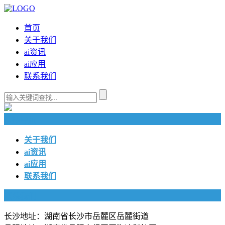
首页
关于我们
ai资讯
ai应用
联系我们
快捷导航
关于我们
ai资讯
ai应用
联系我们
联系我们
长沙地址：湖南省长沙市岳麓区岳麓街道