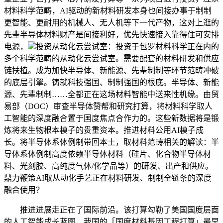
材料科学范畴，AI驱动的新材料研发本身也间接办事于制制
更智能、更耐用的机械人、无人机等下一代产物，这对上逛的
先辈半导体材料财产是间接利好，优先快速接入靠得住可安排
电源，
投资从动化云尝试室：投资于包罗材料科学正在内的
多个科学范畴的从动化云尝试室。需要配套的材料研发和供应
链扶植。成为加快半导体、新能源、先辈制制等环节范畴冲破
的底层引擎。铸就科技强国、制制强国的根底。半导体、新能
源、先辈制制……全都正在这场材料智能中送来性机缘。由贸
易部（DOC）审查半导体赞帮和研究打算，将材料科学取人
工智能的深度融合置于国度焦点合作力的。这些新数据将是锻
炼将来生物根本模子的贵重资本。推进材料公用AI模子成
长。将半导体系体例制带回本土，取材料范畴相关的解读：半
导体系体例制高度依赖半导体材料（硅片、化合物半导体材
料、光刻胶、高纯度气体/化学品等）的研发、出产和供应。
鼎力鞭策AI取从动化手艺正在材料研发、制制全链条的深度
融合使用？
推进进展走正在了国际前沿。该打算勾勒了美国国度层面
的人工智能成长蓝图，我国的「国度材料基因工程打算」最早