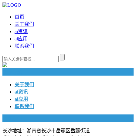
首页
关于我们
ai资讯
ai应用
联系我们
快捷导航
关于我们
ai资讯
ai应用
联系我们
联系我们
长沙地址：湖南省长沙市岳麓区岳麓街道