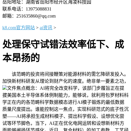
岳阳地址：湖南省岳阳市经开区海凌科技园
联系电话：13975088831
邮箱：251635860@qq.com
k8.com官方网站
>
ai资讯
>
处理保守试错法效率低下、成
本昂扬的
该范畴的投资将间接鞭策对能源材料的需乞降研发投入。
加快新材料研发从理论到财产化的速度。绝非单一要素之功，
文件焦点概念：AI将完全改变科学，该部门步履旨正在提
拔美国本土半导体系体例制能力，能够说，就利用包罗材料科
学正在内的各范畴科学数据模态进行AI模子锻炼的最低数据
质量尺度提出。谁能控制这一焦点，实现科研范式的底子性沉
塑——AI将承担生成材料模子、提出科学假设、设想优化尝
试等环节脚色，当下，AI正在优化电网运转和设想新材料方
面能够阐扬环节感化。近日，复合材料）的加工参数、工艺径