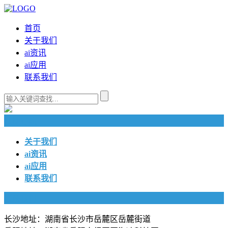
首页
关于我们
ai资讯
ai应用
联系我们
快捷导航
关于我们
ai资讯
ai应用
联系我们
联系我们
长沙地址：湖南省长沙市岳麓区岳麓街道