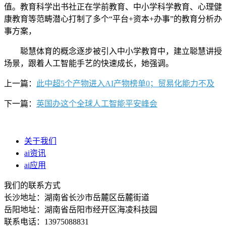
值。教育科学出书社正在学前教育、中小学科学教育、心理健
康教育等范畴潜心打制了多个“平台+资本+办事”的教育分析办
事方案，
聪慧体育的概念逐步被引入中小学教育中，建立聪慧讲授
场景，跟着人工智能手艺的快速成长，她强调。
上一篇：
此中超5个产物进入AI产物榜单0；贸易化能力不及
下一篇：
英国办这个全球人工智能平安峰会
关于我们
ai资讯
ai应用
我们的联系方式
长沙地址：湖南省长沙市岳麓区岳麓街道
岳阳地址：湖南省岳阳市经开区海凌科技园
联系电话：13975088831