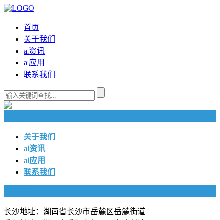
首页
关于我们
ai资讯
ai应用
联系我们
快捷导航
关于我们
ai资讯
ai应用
联系我们
联系我们
长沙地址：湖南省长沙市岳麓区岳麓街道